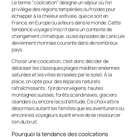
Le terme “coolcation” désigne un séjour où l’on
privilégie des régions tempérées ou froides pour
échapper à la chaleur estivale, que ce soit en
France, en Europe ou ailleurs dans le monde. Cette
tendance voyage s’inscrit dans un contexte de
changement climatique, où les épisodes de canicule
deviennent monnaie courante dans de nombreux
pays.
Choisir une coolcation, c’est donc décider de
délaisser les classiques plages méditerranéennes
saturées et les villes écrasées par le soleil. À la
place, on opte pour des espaces naturels
rafraîchissants : fjords norvégiens, hautes
montagnes suisses, forêts scandinaves, glaciers
islandais ou encore lacs d’altitude. Ce choix attire
désormais autant les familles que les aventuriers ou
encore les voyageurs ayant envie de se ressourcer
loin du bruit.
Pourquoi la tendance des coolcations