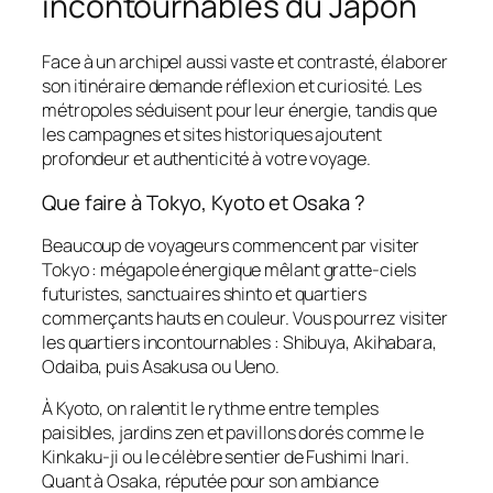
incontournables du Japon
Face à un archipel aussi vaste et contrasté, élaborer
son itinéraire demande réflexion et curiosité. Les
métropoles séduisent pour leur énergie, tandis que
les campagnes et sites historiques ajoutent
profondeur et authenticité à votre voyage.
Que faire à Tokyo, Kyoto et Osaka ?
Beaucoup de voyageurs commencent par visiter
Tokyo : mégapole énergique mêlant gratte-ciels
futuristes, sanctuaires shinto et quartiers
commerçants hauts en couleur. Vous pourrez visiter
les quartiers incontournables : Shibuya, Akihabara,
Odaiba, puis Asakusa ou Ueno.
À Kyoto, on ralentit le rythme entre temples
paisibles, jardins zen et pavillons dorés comme le
Kinkaku-ji ou le célèbre sentier de Fushimi Inari.
Quant à Osaka, réputée pour son ambiance