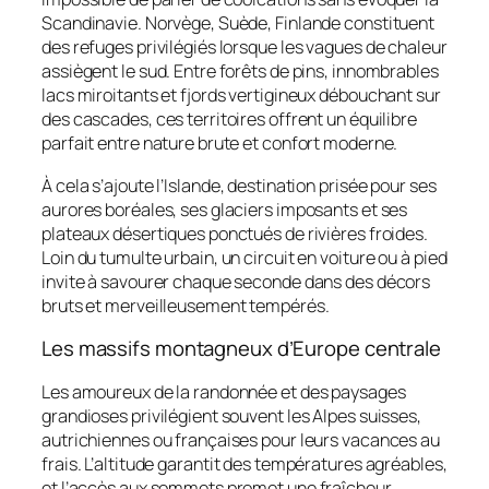
Scandinavie. Norvège, Suède, Finlande constituent
des refuges privilégiés lorsque les vagues de chaleur
assiègent le sud. Entre forêts de pins, innombrables
lacs miroitants et fjords vertigineux débouchant sur
des cascades, ces territoires offrent un équilibre
parfait entre nature brute et confort moderne.
À cela s’ajoute l’Islande, destination prisée pour ses
aurores boréales, ses glaciers imposants et ses
plateaux désertiques ponctués de rivières froides.
Loin du tumulte urbain, un circuit en voiture ou à pied
invite à savourer chaque seconde dans des décors
bruts et merveilleusement tempérés.
Les massifs montagneux d’Europe centrale
Les amoureux de la randonnée et des paysages
grandioses privilégient souvent les Alpes suisses,
autrichiennes ou françaises pour leurs vacances au
frais. L’altitude garantit des températures agréables,
et l’accès aux sommets promet une fraîcheur