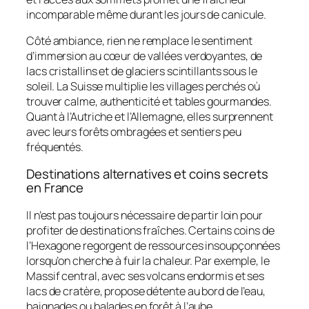
incomparable même durant les jours de canicule.
Côté ambiance, rien ne remplace le sentiment
d’immersion au cœur de vallées verdoyantes, de
lacs cristallins et de glaciers scintillants sous le
soleil. La Suisse multiplie les villages perchés où
trouver calme, authenticité et tables gourmandes.
Quant à l’Autriche et l’Allemagne, elles surprennent
avec leurs forêts ombragées et sentiers peu
fréquentés.
Destinations alternatives et coins secrets
en France
Il n’est pas toujours nécessaire de partir loin pour
profiter de destinations fraîches. Certains coins de
l’Hexagone regorgent de ressources insoupçonnées
lorsqu’on cherche à fuir la chaleur. Par exemple, le
Massif central, avec ses volcans endormis et ses
lacs de cratère, propose détente au bord de l’eau,
baignades ou balades en forêt à l’aube.